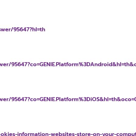
swer/95647?hl=th
swer/95647?co=GENIE.Platform%3DAndroid&hl=th&
swer/95647?co=GENIE.Platform%3DiOS&hl=th&oco=
ookies-information-websites-store-on-your-compu