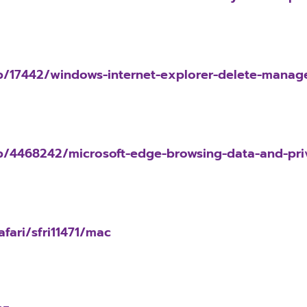
lp/17442/windows-internet-explorer-delete-manage
lp/4468242/microsoft-edge-browsing-data-and-pri
fari/sfri11471/mac