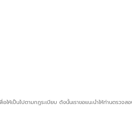
ื่อให้เป็นไปตามกฎระเบียบ ดังนั้นเราขอแนะนำให้ท่านตรวจสอบใ