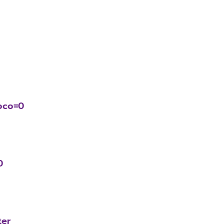
oco=0
0
ter