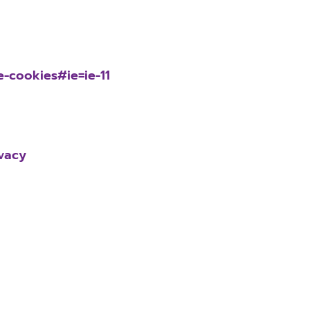
-cookies#ie=ie-11
vacy